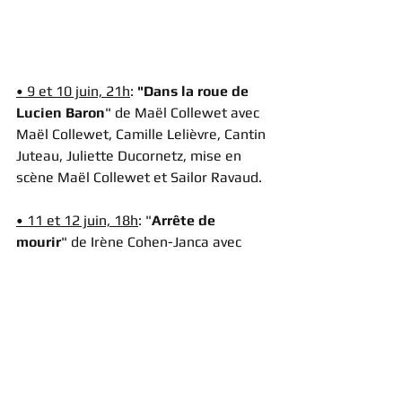
• 9 et 10 juin, 21h
: 
"Dans la roue de 
Lucien Baron
" de Maël Collewet avec 
Maël Collewet, Camille Lelièvre, Cantin 
Juteau, Juliette Ducornetz, mise en 
scène Maël Collewet et Sailor Ravaud.
• 11 et 12 juin, 18h
: "
Arrête de 
mourir
" de Irène Cohen-Janca avec 
Sailor Ravaud, mise en scène Juliette 
Ducornetz et Camille Lelièvre.
• 11 et 12 juin, 20h
: "
Comment retenir 
sa respiration
" de Zinnie Harris (trad.: 
Blandine Pélissier) avec Anaïs Barbier, 
Thomas PSC, Cécile Bargain, Elora 