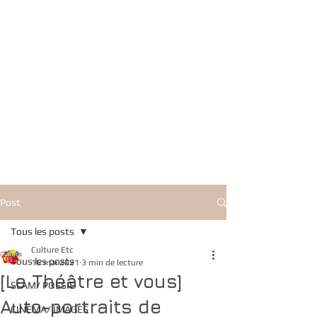
Post
Tous les posts
Culture Etc
Tous les posts
16 mai 2021
3 min de lecture
[Le Théâtre et vous]
SLAM/ POESIE
Auto-portraits de
CINEMA/ IMAGES