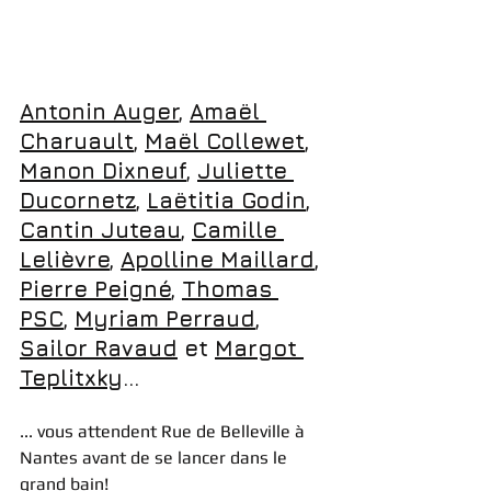
Antonin Auger
, 
Amaël 
Charuault
, 
Maël Collewet
, 
Manon Dixneuf
, 
Juliette 
Ducornetz
, 
Laëtitia Godin
, 
Cantin Juteau
, 
Camille 
Lelièvre
, 
Apolline Maillard
, 
Pierre Peigné
, 
Thomas 
PSC
, 
Myriam Perraud
, 
Sailor Ravaud
 et 
Margot 
Teplitxky
...
... vous attendent Rue de Belleville à 
Nantes avant de se lancer dans le 
grand bain! 