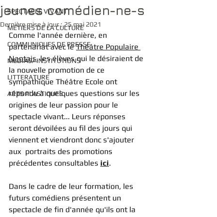
jeunes comédien-ne-s
SPECTACLE VIVANT
Dernière mise à jour :
25 mai 2021
METIERS DE LA CULTURE
Comme l'année dernière, en 
COMMUNIQUES DE PRESSE
partenariat avec le 
Théâtre Populaire 
Nantais
, les élèves qui le désiraient de 
MEDIAS/ INSTITUTIONS
la nouvelle promotion de ce 
LITTERATURE
sympathique Théâtre Ecole ont 
répondu à quelques questions sur les 
ARTS PLASTIQUES
origines de leur passion pour le 
spectacle vivant... Leurs réponses 
seront dévoilées au fil des jours qui 
viennent et viendront donc s'ajouter 
aux  portraits des promotions 
précédentes consultables 
ici
. 
Dans le cadre de leur formation, les 
futurs comédiens présentent un 
spectacle de fin d'année qu'ils ont la 