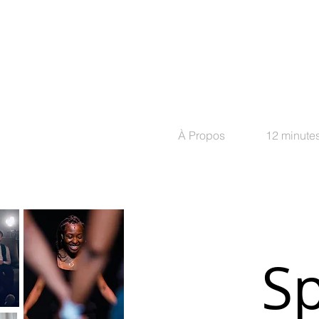
À Propos
12 minutes
Sp