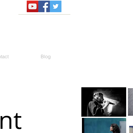
tact
Blog
nt