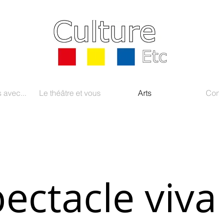
 avec...
Le théâtre et vous
Arts
Con
ectacle viva