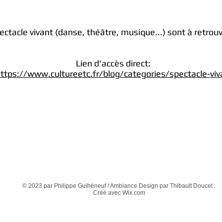
pectacle vivant (danse, théâtre, musique...) sont à retrou
Lien d'accès direct:
ttps://www.cultureetc.fr/blog/categories/spectacle-viv
© 2023 par Philippe Guihéneuf / Ambiance Design par Thibault Doucet .
Créé avec
Wix.com