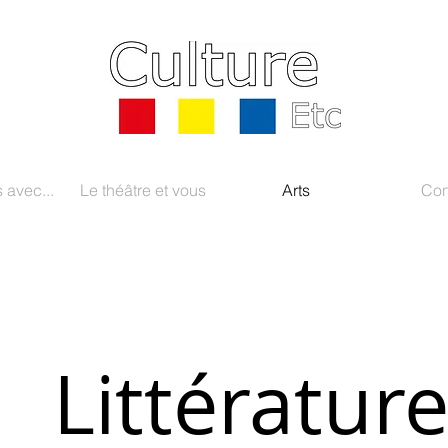
 avec...
Le théâtre et vous
Arts
Con
Littératur