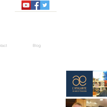
tact
Blog
e