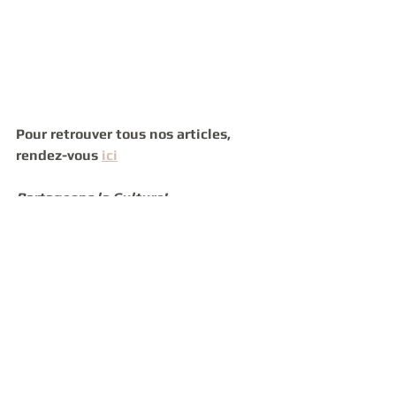
Pour retrouver tous nos articles, 
rendez-vous 
ici
Partageons la Culture!
PS: toute reproduction, même 
partielle, interdite sans autorisation  
www.cultureetc.fr