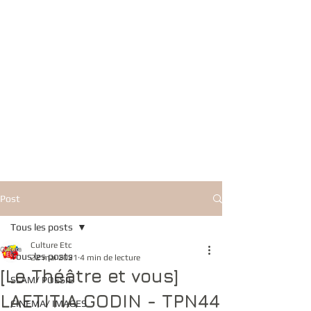
Post
Tous les posts
Culture Etc
Tous les posts
22 mai 2021
4 min de lecture
[Le Théâtre et vous]
SLAM/ POESIE
LAETITIA GODIN - TPN44
CINEMA/ IMAGES