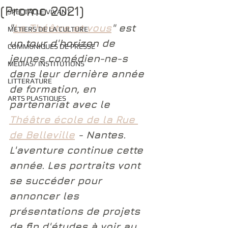
(Promo 2021)
SPECTACLE VIVANT
"
Le Théâtre et vous
" est 
METIERS DE LA CULTURE
un tour d'horizon de 
COMMUNIQUES DE PRESSE
jeunes comédien-ne-s 
MEDIAS/ INSTITUTIONS
dans leur dernière année 
LITTERATURE
de formation, en 
ARTS PLASTIQUES
partenariat avec le 
Théâtre école de la Rue 
de Belleville
 - Nantes. 
L'aventure continue cette 
année. Les portraits vont 
se succéder pour 
annoncer les 
présentations de projets 
de fin d'études à voir au 