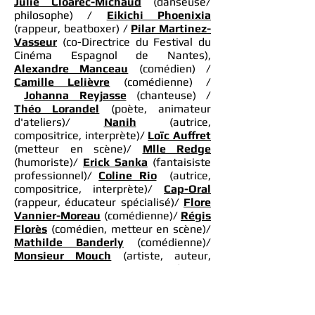
Julie Cloarec-Michaud
(danseuse/
philosophe) /
Eikichi Phoenixia
(rappeur, beatboxer) /
Pilar Martinez-
Vasseur
(co-Directrice du Festival du
Cinéma Espagnol de Nantes),
Alexandre Manceau
(comédien) /
Camille Lelièvre
(comédienne) /
Johanna Reyjasse
(chanteuse) /
Théo Lorandel
(poète, animateur
d'ateliers)/
Nanih
(autrice,
compositrice, interprète)/
Loïc Auffret
(metteur en scène)/
Mlle Redge
(humoriste)/
Erick Sanka
(fantaisiste
professionnel)/
Coline Rio
(autrice,
compositrice, interprète)/
Cap-Oral
(rappeur, éducateur spécialisé)/
Flore
Vannier-Moreau
(comédienne)/
Régis
Florès
(comédien, metteur en scène)/
Mathilde Banderly
(comédienne)/
Monsieur Mouch
(artiste, auteur,
conteur)/
Marga Murùa
(comédienne,
metteure en scène)/
Hosni AKA
Shoof
(artiste contextuel)/
Olli Bioret
(illustratrice)/
Poids Plume
(auteur,