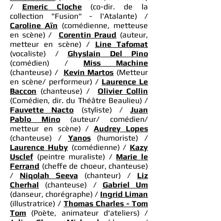
/
Emeric Cloche
(co-dir. de la
collection "Fusion" - l'Atalante) /
Caroline Aïn
(comédienne, metteuse
en scène) /
Corentin Praud
(auteur,
metteur en scène) /
Line Tafomat
(vocaliste) /
Ghyslain Del Pino
(comédien) /
Miss Machine
(chanteuse) /
Kevin Martos
(Metteur
en scène/ performeur) /
Laurence Le
Baccon
(chanteuse) /
Olivier Collin
(Comédien, dir. du Théâtre Beaulieu) /
Fauvette Nacto
(styliste) /
Juan
Pablo Mino
(auteur/ comédien/
metteur en scène) /
Audrey Lopes
(chanteuse) /
Yanos
(humoriste) /
Laurence Huby
(comédienne) /
Kazy
Usclef
(peintre muraliste) /
Marie le
Ferrand
(cheffe de choeur, chanteuse)
/
Niqolah Seeva
(chanteur) /
Liz
Cherhal
(chanteuse) /
Gabriel Um
(danseur, chorégraphe) /
Ingrid Liman
(illustratrice) /
Thomas Charles - Tom
Tom
(Poète, animateur d'ateliers) /