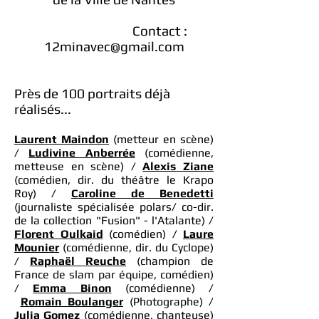
Contact :
12minavec@gmail.com
Près de 100 portraits déjà
réalisés...
Laurent Maindon
(metteur en scène)
/
Ludivine Anberrée
(comédienne,
metteuse en scène) /
Alexis Ziane
(comédien, dir. du théâtre le Krapo
Roy) /
Caroline de Benedetti
(journaliste spécialisée polars/ co-dir.
de la collection "Fusion" - l'Atalante) /
Florent Oulkaid
(comédien) /
Laure
Mounier
(comédienne, dir. du Cyclope)
/
Raphaël Reuche
(champion de
France de slam par équipe, comédien)
/
Emma Binon
(comédienne) /
Romain Boulanger
(Photographe) /
Julia Gomez
(comédienne, chanteuse)