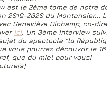
ew est le 2ème tome de notre d
on 2019-2020 du Montansier... Le
vec Geneviève Dichamp, co-direc
uver 
ici
. Un 3ème interview suiv
sujet du spectacle "la Républi
ue vous pourrez découvrir le 16
Bref, que du miel pour vous!
cture(s)