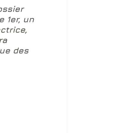
ossier 
 1er, un 
trice, 
ra 
que des 
 