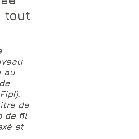
 tout
a 
uveau 
 au 
de 
ip!). 
itre de 
de fil 
xé et 