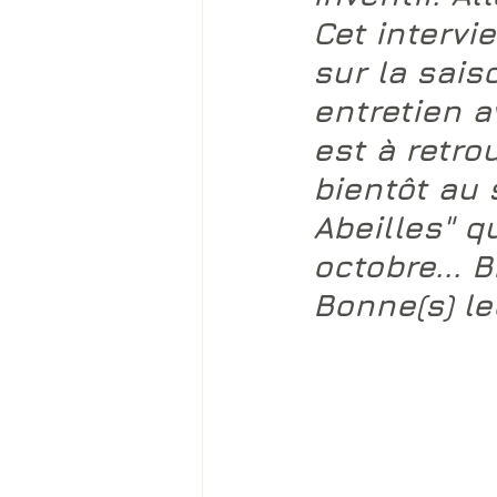
Cet intervi
sur la sais
entretien a
est à retro
bientôt au 
Abeilles" q
octobre... 
Bonne(s) le