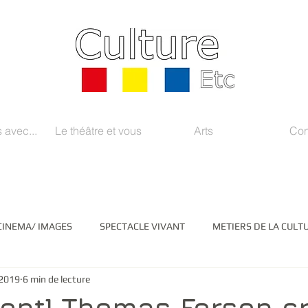
 avec...
Le théâtre et vous
Arts
Con
CINEMA/ IMAGES
SPECTACLE VIVANT
METIERS DE LA CULT
 2019
6 min de lecture
EDIAS/ INSTITUTIONS
LITTERATURE
ARTS PLASTIQUES
ent] Thomas Fersen c