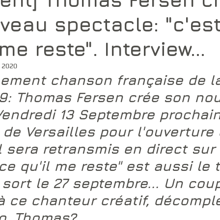
veau spectacle: "c'est
me reste". Interview...
i 2020
nement chanson française de l
19: Thomas Fersen crée son no
Vendredi 13 Septembre prochain
de Versailles pour l'ouverture 
l sera retransmis en direct sur F
ce qu'il me reste" est aussi le t
 sort le 27 septembre... Un coup 
à ce chanteur créatif, décomple
lo, Thomas? 