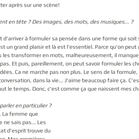
nter après sur une scène! 
ient en tête ? Des images, des mots, des musiques... ?
est d'arriver à formuler sa pensée dans une forme qui soit
t un grand plaisir et là est l'essentiel. Parce qu'on peut 
as les transformer en mots, malheureusement, il manque
as. Et puis, pareillement, on peut savoir formuler les c
dées. Ca ne marche pas non plus. Le sens de la formule, 
conversation, dans la vie... J'aime beaucoup faire ça. C'es
out le temps. Donc, c'est comme ça que naissent mes ch
arler en particulier ?
.. La femme que 
e ne sais pas... Les 
at d'esprit trouve du 
en. Mes premières 