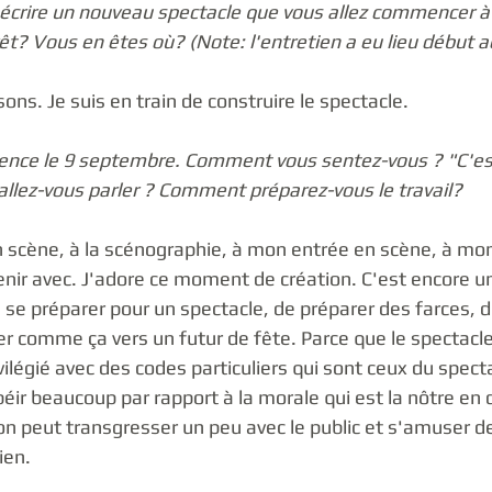
'écrire un nouveau spectacle que vous allez commencer à
prêt? Vous en êtes où? (Note: l'entretien a eu lieu début a
ons. Je suis en train de construire le spectacle. 
ence le 9 septembre. Comment vous sentez-vous ? "C'est 
 allez-vous parler ? Comment préparez-vous le travail?
n scène, à la scénographie, à mon entrée en scène, à mon
enir avec. J'adore ce moment de création. C'est encore une
e se préparer pour un spectacle, de préparer des farces, 
er comme ça vers un futur de fête. Parce que le spectacle
légié avec des codes particuliers qui sont ceux du specta
ir beaucoup par rapport à la morale qui est la nôtre en 
on peut transgresser un peu avec le public et s'amuser de
ien. 