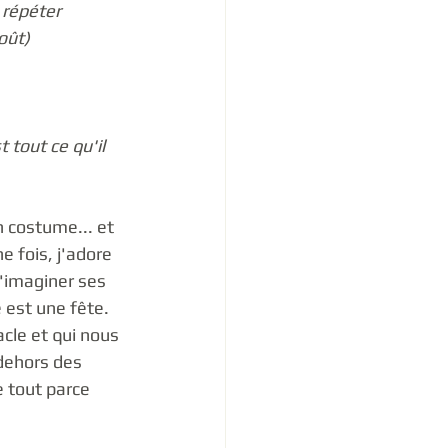
 répéter 
oût)
tout ce qu'il 
 costume... et 
 fois, j'adore 
d'imaginer ses 
 est une fête. 
cle et qui nous 
dehors des 
 tout parce 