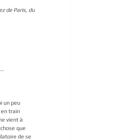
z de Paris, du 
.. 
i un peu 
en train 
me vient à 
e chose que 
latoire de se 