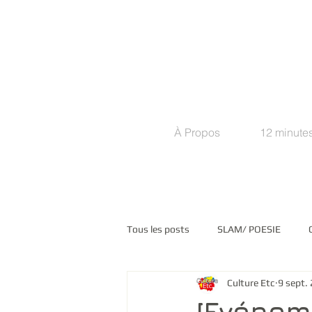
À Propos
12 minutes
Tous les posts
SLAM/ POESIE
Culture Etc
9 sept.
COMMUNIQUES DE PRESSE
M
[Evénem