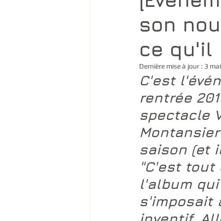
son nou
ce qu'il 
Dernière mise à jour :
3 ma
C'est l'évé
rentrée 20
spectacle 
Montansier 
saison (et i
"C'est tout 
l'album qui
s'imposait 
inventif. Al