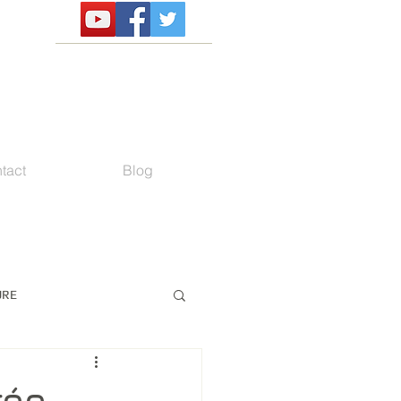
tact
Blog
URE
rée