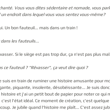
anté. Vous vous dites sédentaire et nomade, vous parle
-il un endroit dans lequel vous vous sentez vous-même?
i. Un bon fauteuil... mais dans un train ! 
dans les fauteuils...
vasser. Si le siège est pas trop dur, ça n'est pas plus mal.
s ce fauteuil ? "Rêvasser", ça veut dire quoi ? 
je suis en train de ruminer une histoire amusante pour mo
gante, piquante, insolente, désobéissante... Je suis donc 
histoire et j'ai un petit bout de papier pour noter ce qui 
i, c'est l'état idéal. Ce moment de création, c'est quelqu
oup. Je jubile quand l'histoire me plaît... C'est assez jubi