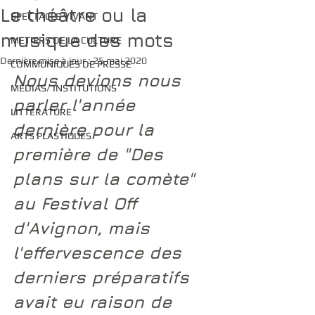
Le théâtre ou la
SPECTACLE VIVANT
musique des mots
METIERS DE LA CULTURE
Dernière mise à jour :
25 mai 2020
COMMUNIQUES DE PRESSE
Nous devions nous 
MEDIAS/ INSTITUTIONS
parler l'année 
LITTERATURE
dernière pour la 
ARTS PLASTIQUES
première de "Des 
plans sur la comète" 
au Festival Off 
d'Avignon, mais 
l'effervescence des 
derniers préparatifs 
avait eu raison de 