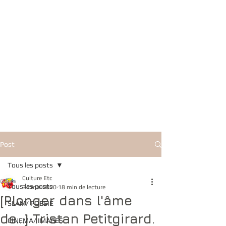
Post
Tous les posts
Culture Etc
Tous les posts
24 mai 2020
18 min de lecture
[Plonger dans l'âme
SLAM/ POESIE
de...] Tristan Petitgirard.
CINEMA/ IMAGES