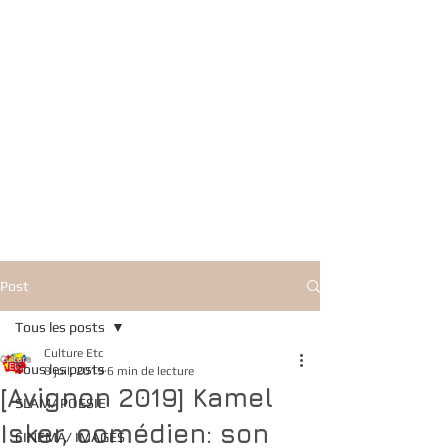
Post
Tous les posts
Culture Etc
Tous les posts
8 juil. 2019
6 min de lecture
[Avignon 2019] Kamel
SLAM/ POESIE
Isker, comédien: son
CINEMA/ IMAGES