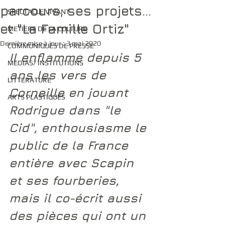
parcours, ses projets...
SPECTACLE VIVANT
et "La Famille Ortiz"
METIERS DE LA CULTURE
Dernière mise à jour :
3 mai 2020
COMMUNIQUES DE PRESSE
Il enflamme depuis 5 
MEDIAS/ INSTITUTIONS
ans les vers de 
LITTERATURE
Corneille en jouant 
ARTS PLASTIQUES
Rodrigue dans "le 
Cid", enthousiasme le 
public de la France 
entière avec Scapin 
et ses fourberies, 
mais il co-écrit aussi 
des pièces qui ont un 