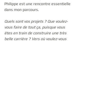
Philippe est une rencontre essentielle 
dans mon parcours. 
Quels sont vos projets ? Que voulez-
vous faire de tout ça, puisque vous 
êtes en train de construire une très 
belle carrière ? Vers où voulez-vous 
aller ?
Continuer à camper de merveilleux 
personnages me semble une 
formidable destination ! J'aimerais 
aussi avoir l’opportunité d’explorer 
d’autres terrains de jeu, comme le 
cinéma par exemple. Et puis une très 
belle saison se prépare : "Les Poupées 
Persanes" d’Aïda, un spectacle sur 
l’Iran mis en scène par Régis Vallée, 
"Là-Bas de l'Autre Côté de l'Eau" de 