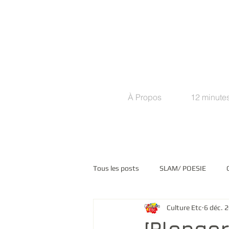
À Propos
12 minutes
Tous les posts
SLAM/ POESIE
Culture Etc
6 déc. 
COMMUNIQUES DE PRESSE
M
[Plonger