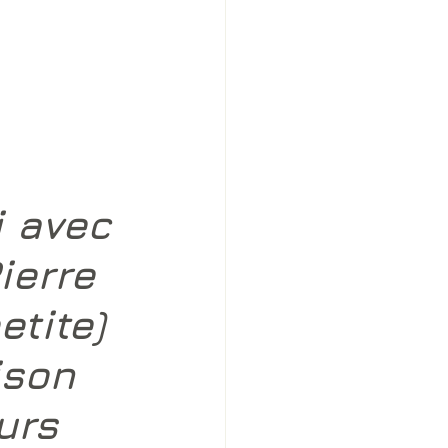
 avec 
ierre 
etite) 
ison 
urs 