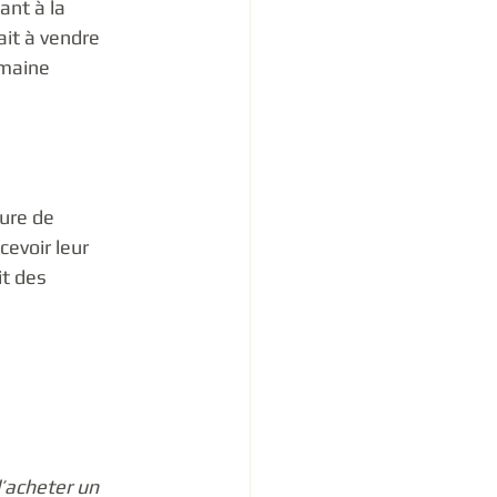
ant à la 
ait à vendre 
omaine 
ure de 
cevoir leur 
t des 
d’acheter un 