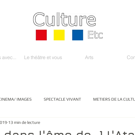
 avec...
Le théâtre et vous
Arts
Con
CINEMA/ IMAGES
SPECTACLE VIVANT
METIERS DE LA CULT
2019
13 min de lecture
EDIAS/ INSTITUTIONS
LITTERATURE
ARTS PLASTIQUES
 dans l'âme de...] L'Ata