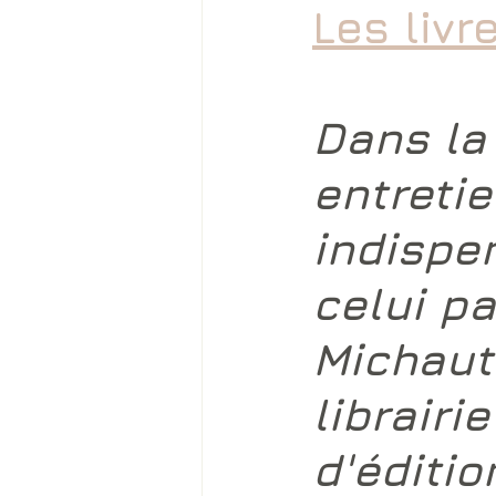
Les livr
Dans la
entretie
indispe
celui pa
Michaut
librairi
d'éditi