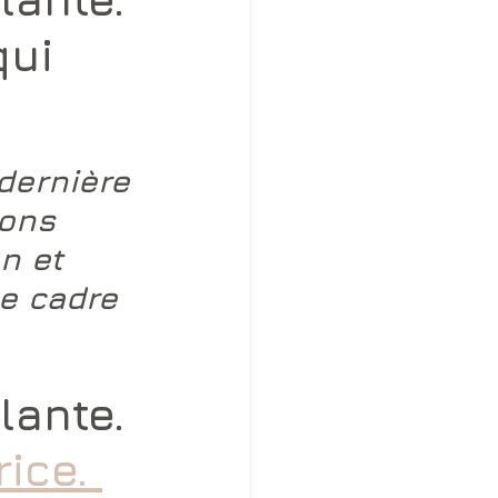
qui
dernière 
ions 
n et 
e cadre 
lante. 
ice. 