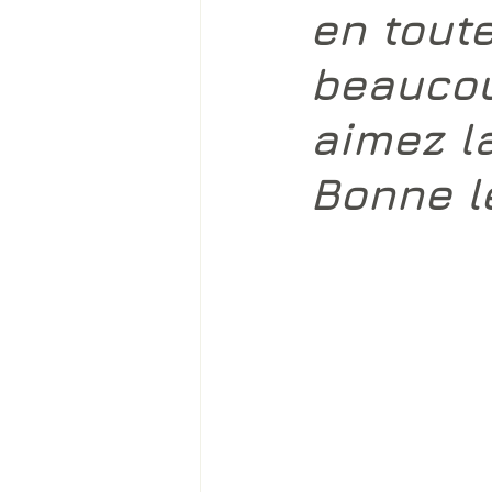
en toute
beaucou
aimez la
Bonne l