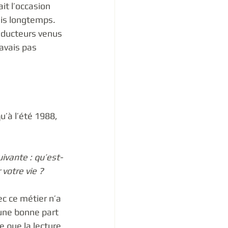
ait l’occasion 
uis longtemps. 
raducteurs venus 
’avais pas 
u’à l’été 1988, 
uivante : qu’est-
 votre vie ?
c ce métier n’a 
 une bonne part 
e que la lecture 