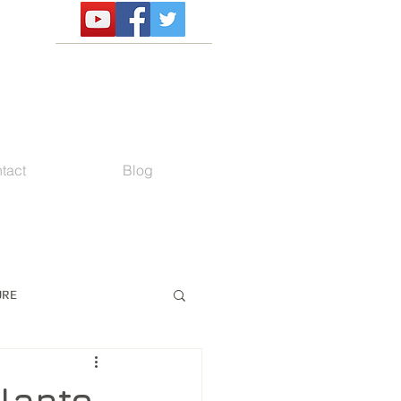
tact
Blog
URE
lante.