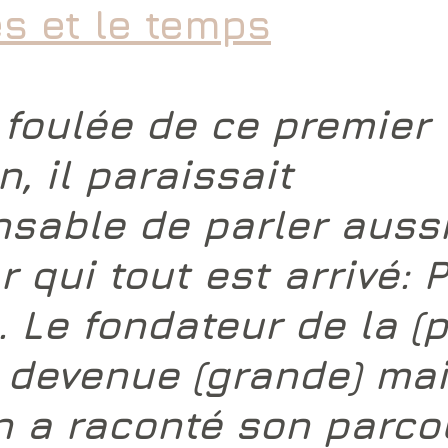
es et le temps
 foulée de ce premier 
n, il paraissait 
nsable de parler aussi
r qui tout est arrivé: 
P
. Le fondateur de la (p
e devenue (grande) ma
on a raconté son parco