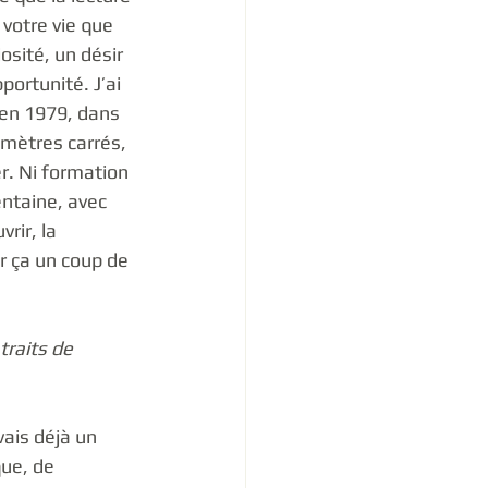
votre vie que 
osité, un désir 
portunité. J’ai 
e en 1979, dans 
 mètres carrés, 
r. Ni formation 
entaine, avec 
rir, la 
r ça un coup de 
traits de 
vais déjà un 
ue, de 