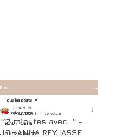
Post
Tous les posts
Culture Etc
Tous les posts
9 févr. 2021
1 min de lecture
"12 minutes avec..." -
SLAM/ POESIE
JOHANNA REYJASSE
CINEMA/ IMAGES