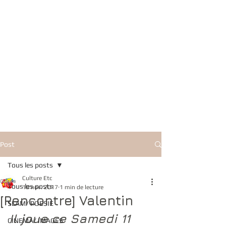
Post
Tous les posts
Culture Etc
Tous les posts
10 nov. 2017
1 min de lecture
[Rencontre] Valentin
SLAM/ POESIE
Il joue ce Samedi 11 
CINEMA/ IMAGES