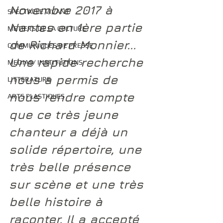
Novembre 2017 à 
SPECTACLE VIVANT
Nantes en 1ère partie 
METIERS DE LA CULTURE
de Richard Monnier... 
COMMUNIQUES DE PRESSE
Une rapide recherche 
MEDIAS/ INSTITUTIONS
nous a permis de 
LITTERATURE
nous rendre compte 
ARTS PLASTIQUES
que ce très jeune 
chanteur a déjà un 
solide répertoire, une 
très belle présence 
sur scène et une très 
belle histoire à 
raconter. Il a accepté 