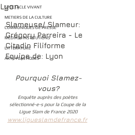
Lyon
SPECTACLE VIVANT
METIERS DE LA CULTURE
Slameuse/ Slameur: 
COMMUNIQUES DE PRESSE
Grégory Parreira - Le 
MEDIAS/ INSTITUTIONS
Citadin Filiforme
LITTERATURE
Equipe de: Lyon
ARTS PLASTIQUES
Pourquoi Slamez-
vous?
Enquête auprès des poètes 
sélectionné-e-s pour la Coupe de la 
Ligue Slam de France 2020
www.ligueslamdefrance.fr