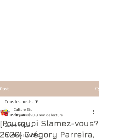
Post
Tous les posts
Culture Etc
Tous les posts
18 juin 2020
3 min de lecture
[Pourquoi Slamez-vous?
SLAM/ POESIE
2020] Grégory Parreira,
CINEMA/ IMAGES