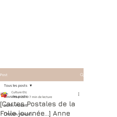
Post
Tous les posts
Culture Etc
Tous les posts
4 févr. 2019
7 min de lecture
[Cartes Postales de la
SLAM/ POESIE
Folle journée...] Anne
CINEMA/ IMAGES