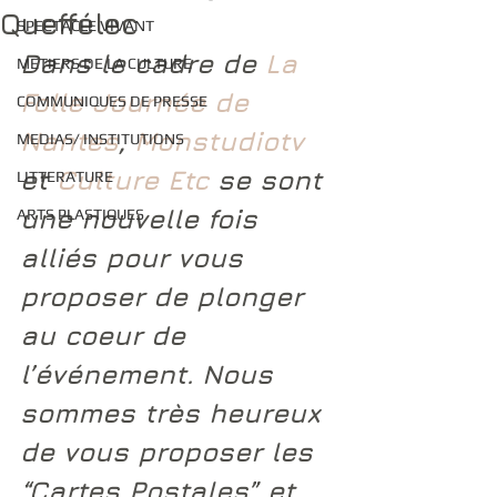
Queffélec
SPECTACLE VIVANT
Dans le cadre de 
La 
METIERS DE LA CULTURE
Folle Journée de 
COMMUNIQUES DE PRESSE
Nantes
, 
Monstudiotv
MEDIAS/ INSTITUTIONS
et 
Culture Etc
 se sont 
LITTERATURE
une nouvelle fois 
ARTS PLASTIQUES
alliés pour vous 
proposer de plonger 
au coeur de 
l’événement. Nous 
sommes très heureux 
de vous proposer les 
“Cartes Postales” et 