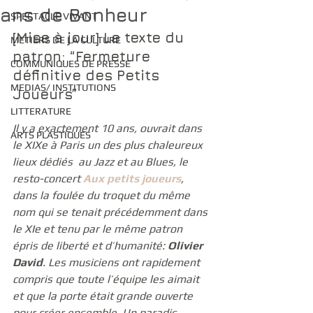
ans de Bonheur
SPECTACLE VIVANT
[Mise à jour] Le texte du 
METIERS DE LA CULTURE
patron: 
“Fermeture 
COMMUNIQUES DE PRESSE
définitive des Petits 
MEDIAS/ INSTITUTIONS
Joueurs”
LITTERATURE
Il y a exactement 10 ans, ouvrait dans 
ARTS PLASTIQUES
le XIXe à Paris un des plus chaleureux 
lieux dédiés  au Jazz et au Blues, le 
resto-concert 
Aux petits joueurs
, 
dans la foulée du troquet du même 
nom qui se tenait précédemment dans 
le XIe et tenu par le même patron 
épris de liberté et d’humanité: 
Olivier 
David
. Les musiciens ont rapidement 
compris que toute l’équipe les aimait 
et que la porte était grande ouverte 
pour créer ensemble. Un paradis 