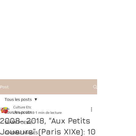
Post
Tous les posts
Culture Etc
Tous les posts
25 oct. 2018
1 min de lecture
2008- 2018, “Aux Petits
SLAM/ POESIE
Joueurs” (Paris XIXe): 10
CINEMA/ IMAGES