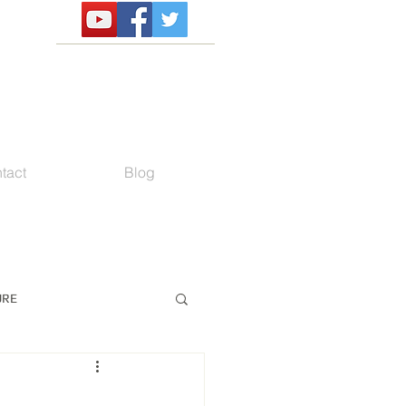
tact
Blog
URE