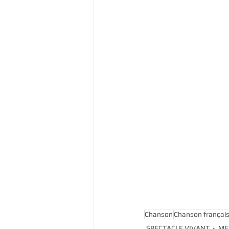
Chanson
Chanson françai
SPECTACLE VIVANT
ME