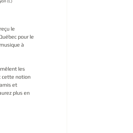
yon (C)
reçu le 
 Québec pour le 
 musique à 
mêlent les 
 cette notion 
amis et 
saurez plus en 