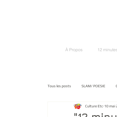
À Propos
12 minutes
Tous les posts
SLAM/ POESIE
Culture Etc
10 mai 
COMMUNIQUES DE PRESSE
M
"12 minu