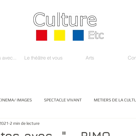
 avec...
Le théâtre et vous
Arts
Con
CINEMA/ IMAGES
SPECTACLE VIVANT
METIERS DE LA CULT
2021
2 min de lecture
EDIAS/ INSTITUTIONS
LITTERATURE
ARTS PLASTIQUES
tes avec..." - RIMO