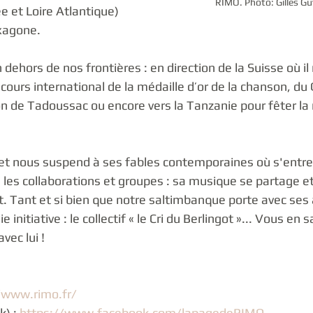
RIMO. Photo: Gilles Gu
 et Loire Atlantique) 
exagone.
dehors de nos frontières : en direction de la Suisse où il 
cours international de la médaille d’or de la chanson, du
on de Tadoussac ou encore vers la Tanzanie pour fêter la
et nous suspend à ses fables contemporaines où s'entre
é les collaborations et groupes : sa musique se partage et
t. Tant et si bien que notre saltimbanque porte avec ses 
e initiative : le collectif « le Cri du Berlingot »... Vous en 
vec lui !
/www.rimo.fr/
) : 
https://www.facebook.com/lapagedeRIMO