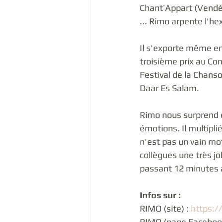
Chant’Appart (Vendée
... Rimo arpente l'h
Il s'exporte même en 
troisième prix au Con
Festival de la Chans
Daar Es Salam. 
Rimo nous surprend 
émotions. Il multipli
n'est pas un vain mo
collègues une très joli
passant 12 minutes a
Infos sur :
RIMO (site) : 
https:/
RIMO (page Facebook