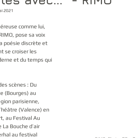
ai 2021
éreuse comme lui, 
 RIMO, pose sa voix 
 poésie discrète et 
t se croiser les 
erne et du temps qui 
des scènes : Du 
le (Bourges) au 
ion parisienne, 
Théâtre (Valence) en 
, au Festival Au 
 La Bouche d’air 
rhal au festival 