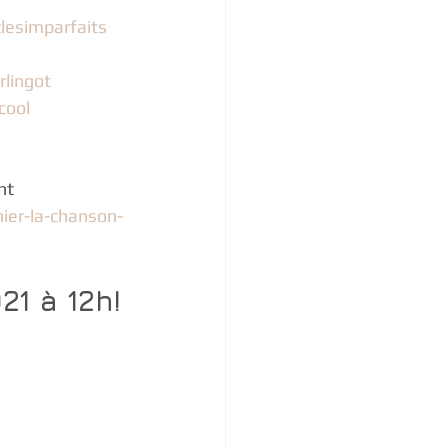
lesimparfaits
lingot
cool
nt
ier-la-chanson-
21 à 12h!