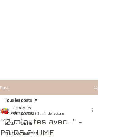
Post
Tous les posts
Culture Etc
Tous les posts
26 mars 2021
2 min de lecture
"12 minutes avec..." -
SLAM/ POESIE
POIDS PLUME
CINEMA/ IMAGES