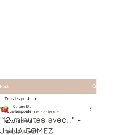
Post
Tous les posts
Culture Etc
Tous les posts
6 déc. 2020
1 min de lecture
"12 minutes avec..." -
SLAM/ POESIE
JULIA GOMEZ
CINEMA/ IMAGES