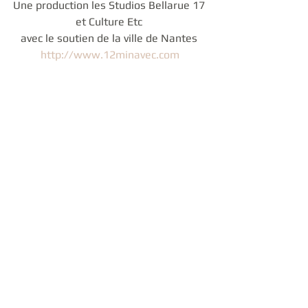
Une production les Studios Bellarue 17 
et Culture Etc 
avec le soutien de la ville de Nantes 
http://www.12minavec.com
Abonnez-vous à la 
chaîne YouTube !
CINEMA/ IMAGES
SPECTACLE VIVANT