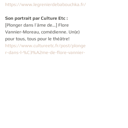
https://www.legrenierdebabouchka.fr/
Son portrait par Culture Etc :
[Plonger dans l’âme de...] Flore 
Vannier-Moreau, comédienne. Un(e) 
pour tous, tous pour le théâtre!
https://www.cultureetc.fr/post/plonge
r-dans-l-%C3%A2me-de-flore-vannier-
moreau-com%C3%A9dienne-un-e-
pour-tous-tous-pour-le-
th%C3%A9%C3%A2tre
« 12 minutes avec... »
Une production les Studios Bellarue 17 
et Culture Etc
avec le soutien de la ville de Nantes
http://www.12minavec.com