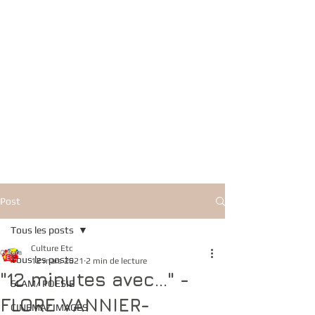
Post
Tous les posts
Culture Etc
Tous les posts
12 mars 2021
2 min de lecture
"12 minutes avec..." -
SLAM/ POESIE
FLORE VANNIER-
CINEMA/ IMAGES