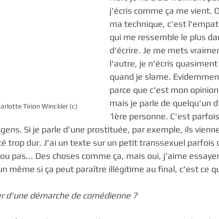
j'écris comme ça me vient. O
ma technique, c'est l'empath
qui me ressemble le plus d
d'écrire. Je me mets vraimen
l'autre, je n'écris quasiment
quand je slame. Evidemment, 
parce que c'est mon opinion 
mais je parle de quelqu'un d'
lotte Tirion Winckler (c)
1ère personne. C'est parfois
ens. Si je parle d'une prostituée, par exemple, ils vienn
été trop dur. J'ai un texte sur un petit transsexuel parfoi
oi ou pas... Des choses comme ça, mais oui, j'aime essaye
n même si ça peut paraître illégitime au final, c'est ce qu
er d'une démarche de comédienne ?