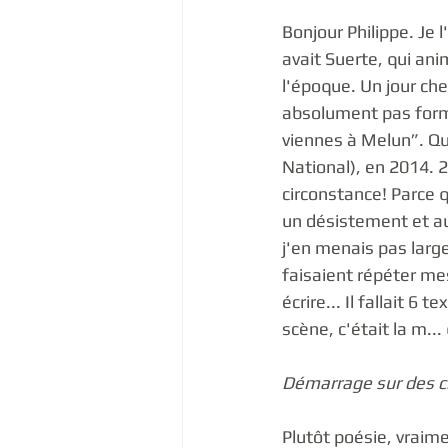
Bonjour Philippe. Je l
avait Suerte, qui an
l'époque. Un jour chez
absolument pas format 
viennes à Melun”. Qua
National), en 2014. 2
circonstance! Parce q
un désistement et au 
j'en menais pas large
faisaient répéter mes
écrire... Il fallait 6 
scène, c'était la m... 
Démarrage sur des ch
Plutôt poésie, vraim