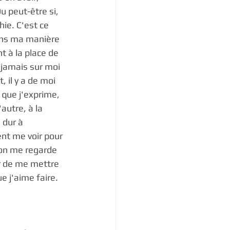
u peut-être si, 
ie. C'est ce 
ans ma manière 
t à la place de 
 jamais sur moi 
il y a de moi 
que j'exprime, 
autre, à la 
 dur à 
ent me voir pour 
s on me regarde 
r de me mettre 
e j'aime faire. 