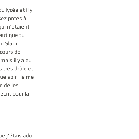
 lycée et il y 
sez potes à 
qui n'étaient 
faut que tu 
nd Slam 
cours de 
ais il y a eu 
 très drôle et 
e soir, ils me 
e de les 
écrit pour la 
 j'étais ado. 