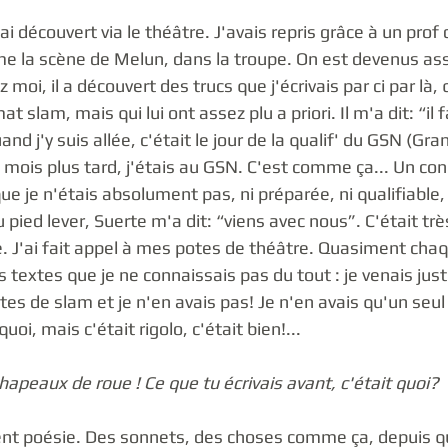
'ai découvert via le théâtre. J'avais repris grâce à un prof du
ime la scène de Melun, dans la troupe. On est devenus as
 moi, il a découvert des trucs que j'écrivais par ci par là, 
slam, mais qui lui ont assez plu a priori. Il m'a dit: “il 
nd j'y suis allée, c'était le jour de la qualif' du GSN (Gra
 mois plus tard, j'étais au GSN. C'est comme ça... Un con
ue je n'étais absolument pas, ni préparée, ni qualifiable, m
pied lever, Suerte m'a dit: “viens avec nous”. C'était très
. J'ai fait appel à mes potes de théâtre. Quasiment chaqu
 textes que je ne connaissais pas du tout : je venais just
textes de slam et je n'en avais pas! Je n'en avais qu'un seul 
quoi, mais c'était rigolo, c'était bien!... 
apeaux de roue ! Ce que tu écrivais avant, c'était quoi?
ent poésie. Des sonnets, des choses comme ça, depuis que