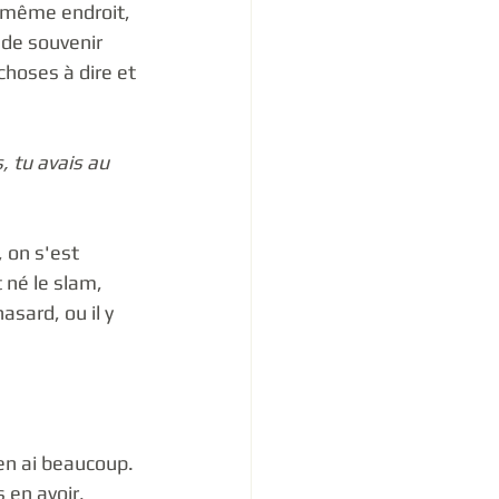
u même endroit, 
 de souvenir 
choses à dire et 
 tu avais au 
, on s'est 
 né le slam, 
sard, ou il y 
'en ai beaucoup. 
 en avoir, 