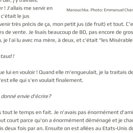
er ! J'allais me servir en 
Manouchka. Photo: Emmanuel Chami
'était le jus 
enir très précis de ça, mon petit jus (de fruit) et tout. C
les de vente. Je lisais beaucoup de BD, pas encore de gro
 je l’ai lu avec ma mère, à deux, et c'était “les Misérable
taud !
e lui en vouloir ! Quand elle m'engueulait, je la traitais d
est elle qui s'en voulait finalement.
 donné envie d'écrire?
is tout le temps en fait. Je n'avais pas énormément d'amis,
out court parce qu'on a énormément déménagé et je chan
s deux fois par an. Ensuite on est allées au Etats-Unis d