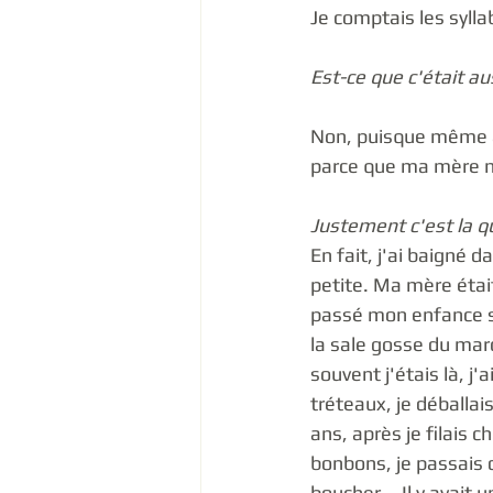
Je comptais les syllab
Est-ce que c'était au
Non, puisque même av
parce que ma mère m'
Justement c'est la qu
En fait, j'ai baigné d
petite. Ma mère était
passé mon enfance su
la sale gosse du mar
souvent j'étais là, j'
tréteaux, je déballais 
ans, après je filais 
bonbons, je passais d
boucher... Il y avait un