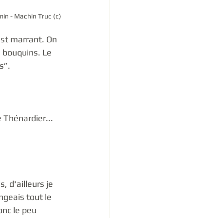
n - Machin Truc (c)
'est marrant. On 
s bouquins. Le 
s”. 
e Thénardier... 
 d'ailleurs je 
geais tout le 
onc le peu 