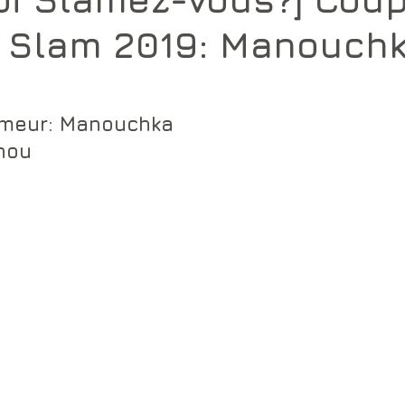
e Slam 2019: Manouchk
meur: 
Manouchka
nou