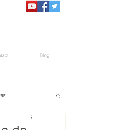
tact
Blog
URE
pe de