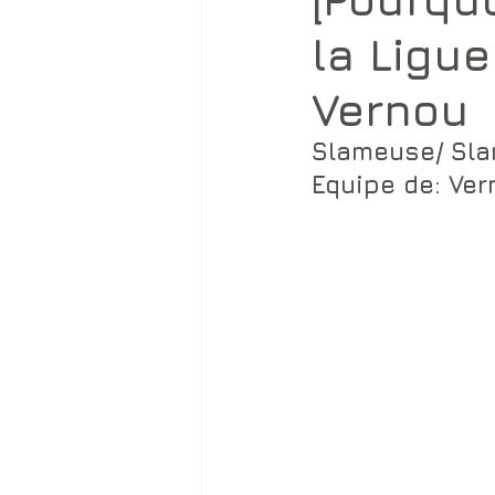
la Ligu
Vernou
Slameuse/ Sla
Equipe de: 
Ver