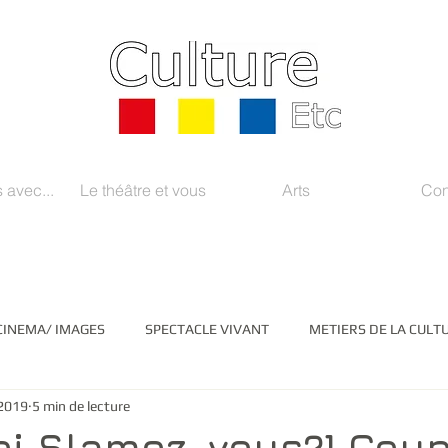
 avec...
Le théâtre et vous
Arts
Con
CINEMA/ IMAGES
SPECTACLE VIVANT
METIERS DE LA CULT
2019
5 min de lecture
EDIAS/ INSTITUTIONS
LITTERATURE
ARTS PLASTIQUES
oi Slamez-vous?] Cou