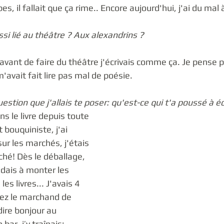
es, il fallait que ça rime.. Encore aujourd'hui, j'ai du mal 
ssi lié au théâtre ? Aux alexandrins ?
ant de faire du théâtre j'écrivais comme ça. Je pense pl
avait fait lire pas mal de poésie. 
estion que j'allais te poser: qu'est-ce qui t'a poussé à éc
ans le livre depuis toute 
 bouquiniste, j'ai 
r les marchés, j'étais 
ché! Dès le déballage, 
aidais à monter les 
les livres... J'avais 4 
chez le marchand de 
ire bonjour au 
 bar, j’y traînais: 