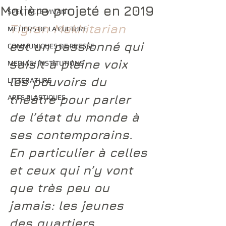
Molière projeté en 2019
SPECTACLE VIVANT
Tigran Mekhitarian
METIERS DE LA CULTURE
est un passionné qui 
COMMUNIQUES DE PRESSE
saisit à pleine voix 
MEDIAS/ INSTITUTIONS
les pouvoirs du 
LITTERATURE
théâtre pour parler 
ARTS PLASTIQUES
de l’état du monde à 
ses contemporains. 
En particulier à celles 
et ceux qui n’y vont 
que très peu ou 
jamais: les jeunes 
des quartiers 