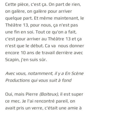
Cette pièce, c'est ça. On part de rien, 
on galère, on galère pour arriver 
quelque part. Et même maintenant, le 
Théâtre 13, pour nous, ça n'est pas 
une fin en soi. Tout ce qu'on a fait, 
c'est pour arriver au Théâtre 13 et ça 
n'est que le début. Ca va  nous donner 
encore 10 ans de travail derrière avec 
Scapin, j'en suis sûr. 
Avec vous, notamment, il y a En Scène 
Productions qui vous suit à fond
Oui, mais Pierre 
(Boiteux),
 il est super 
ce mec. Je l'ai rencontré pareil, on 
avait pris un verre, c'était une amie à 
lui, avec qui il travaillait, qui avait vu 
les Fourberies qui nous a mis en lien. 
Pierre ne nous avait pas vus. On a 