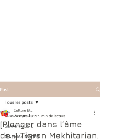
Post
Tous les posts
Culture Etc
Tous les posts
24 mars 2019
9 min de lecture
[Plonger dans l’âme
SLAM/ POESIE
de...] Tigran Mekhitarian.
CINEMA/ IMAGES