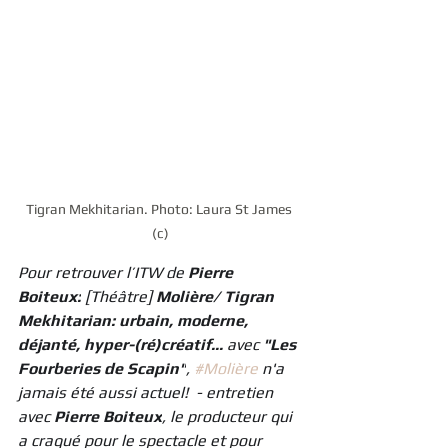
Tigran Mekhitarian. Photo: Laura St James 
(c)
Pour retrouver l’ITW de 
Pierre 
Boiteux:
 [Théâtre] 
Molière/ Tigran 
Mekhitarian: urbain, moderne, 
déjanté, hyper-(ré)créatif... 
avec 
"Les 
Fourberies de Scapin"
, 
#Molière
 n'a 
jamais été aussi actuel!  - entretien 
avec 
Pierre Boiteux
, le producteur qui 
a craqué pour le spectacle et pour 