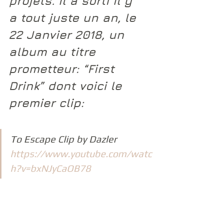
projets. Il a sorti il y 
a tout juste un an, le 
22 Janvier 2018, un 
album au titre 
prometteur: “
First 
Drink
” dont voici le 
premier clip:
To Escape Clip by Dazler 
https://www.youtube.com/watc
h?v=bxNJyCaOB78