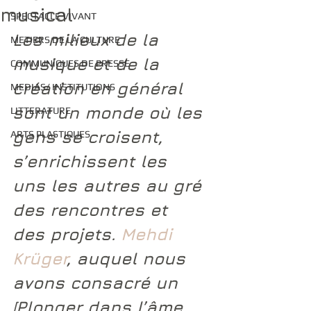
musical
SPECTACLE VIVANT
Les milieux de la 
METIERS DE LA CULTURE
musique et de la 
COMMUNIQUES DE PRESSE
création en général 
MEDIAS/ INSTITUTIONS
sont un monde où les 
LITTERATURE
gens se croisent, 
ARTS PLASTIQUES
s’enrichissent les 
uns les autres au gré 
des rencontres et 
des projets. 
Mehdi 
Krüger
, auquel nous 
avons consacré un 
[Plonger dans l’âme 