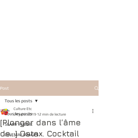
Post
Tous les posts
Culture Etc
Tous les posts
24 janv. 2019
12 min de lecture
[Plonger dans l’âme
SLAM/ POESIE
de...] Ostax. Cocktail
CINEMA/ IMAGES