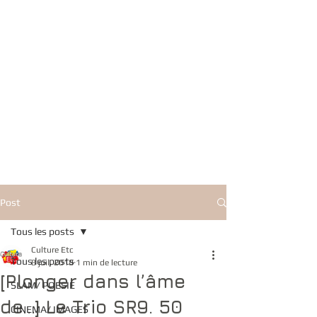
Post
Tous les posts
Culture Etc
Tous les posts
8 juil. 2018
1 min de lecture
[Plonger dans l’âme
SLAM/ POESIE
de...] Le Trio SR9. 50
CINEMA/ IMAGES