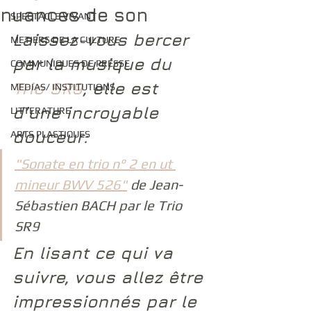
nuances de son
SPECTACLE VIVANT
Laissez-vous bercer 
METIERS DE LA CULTURE
par la musique du 
COMMUNIQUES DE PRESSE
Trio SR9
, elle est 
MEDIAS/ INSTITUTIONS
d’une incroyable 
LITTERATURE
douceur: 
ARTS PLASTIQUES
"Sonate en trio n° 2 en ut 
mineur BWV 526"
 de Jean-
Sébastien BACH par le Trio 
SR9 
En lisant ce qui va 
suivre, vous allez être 
impressionnés par le 