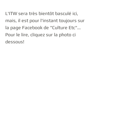
L'ITW sera très bientôt basculé ici, 
mais, il est pour l'instant toujours sur 
la page Facebook de "Culture Etc"... 
Pour le lire, cliquez sur la photo ci 
dessous!
Alexandre Esperet, Nicolas Cousin, Paul 
Changarnier: le Trio SR9. Photo: Claudia 
Hansen (C)