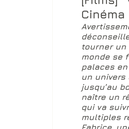
Cinéma 
Avertisseme
déconseille
tourner un 
monde se fa
palaces en 
un univers 
jusqu’au bo
naître un r
qui va suiv
multiples r
Fabrice, u