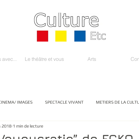
 avec...
Le théâtre et vous
Arts
Con
CINEMA/ IMAGES
SPECTACLE VIVANT
METIERS DE LA CULT
s 2018
1 min de lecture
EDIAS/ INSTITUTIONS
LITTERATURE
ARTS PLASTIQUES
“Voyoucratie” de FGKO.