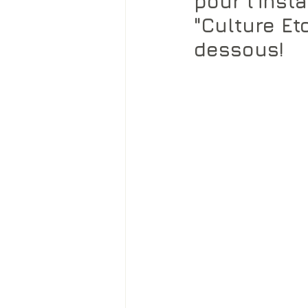
pour l'inst
"Culture Etc
dessous!