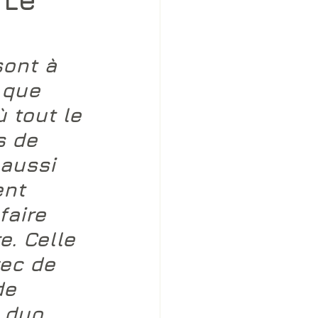
sont à 
 que 
 tout le 
s de 
aussi 
ent 
faire 
e. Celle 
vec de 
de 
 duo 