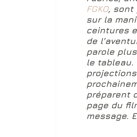
FGKO
, sont
sur la mani
ceintures e
de l’aventur
parole plus
le tableau.
projections
prochainem
préparent d
page du fil
message. Et