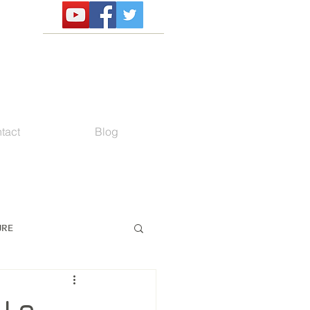
tact
Blog
URE
 Le