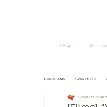
À Propos
12 minutes
Tous les posts
SLAM/ POESIE
Culture Etc
25 mar
COMMUNIQUES DE PRESSE
M
[Films] 