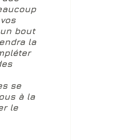
beaucoup 
 vos 
 un bout 
rendra la 
mpléter 
des 
es se 
ous à la 
r le 