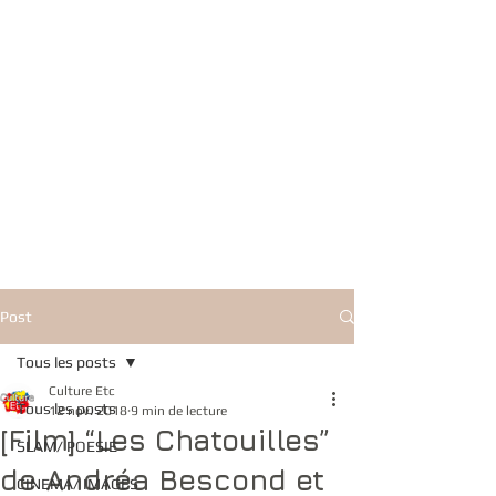
Post
Tous les posts
Culture Etc
Tous les posts
12 nov. 2018
9 min de lecture
[Film] “Les Chatouilles”
SLAM/ POESIE
de Andréa Bescond et
CINEMA/ IMAGES