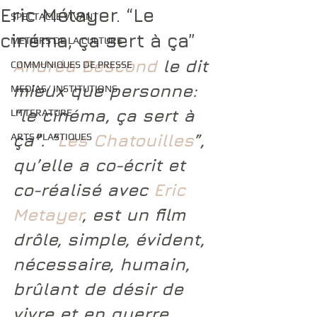
Eric Métayer. “Le
SPECTACLE VIVANT
cinéma, ça sert à ça”
METIERS DE LA CULTURE
Andréa Bescond
 le dit 
COMMUNIQUES DE PRESSE
mieux que personne: 
MEDIAS/ INSTITUTIONS
“le cinéma, ça sert à 
LITTERATURE
ça”. “
Les Chatouilles
”, 
ARTS PLASTIQUES
qu’elle a co-écrit et 
co-réalisé avec 
Eric 
Metayer
, est un film 
drôle, simple, évident, 
nécessaire, humain, 
brûlant de désir de 
vivre et en guerre 