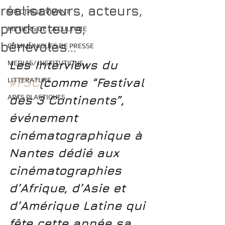
réalisateurs, acteurs,
SPECTACLE VIVANT
producteurs,
METIERS DE LA CULTURE
bénévoles...
COMMUNIQUES DE PRESSE
Les Interviews du 
MEDIAS/ INSTITUTIONS
#F3C
(comme “Festival 
LITTERATURE
ARTS PLASTIQUES
des 3 Continents”, 
événement 
cinématographique à 
Nantes dédié aux 
cinématographies 
d’Afrique, d’Asie et 
d’Amérique Latine qui 
fête cette année sa 