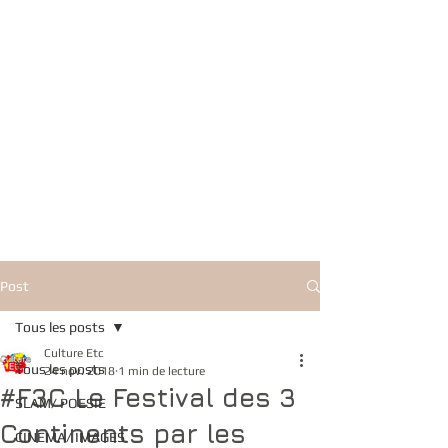
Post
Tous les posts
Culture Etc
Tous les posts
24 nov. 2018
1 min de lecture
#F3C Le Festival des 3
SLAM/ POESIE
Continents par les
CINEMA/ IMAGES