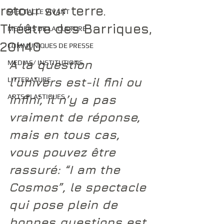
retour sur terre.
SPECTACLE VIVANT
Théâtre des Barriques,
METIERS DE LA CULTURE
20h40
COMMUNIQUES DE PRESSE
A la question 
MEDIAS/ INSTITUTIONS
l’univers est-il fini ou 
LITTERATURE
ARTS PLASTIQUES
infini, il n’y a pas 
vraiment de réponse, 
mais en tous cas, 
vous pouvez être 
rassuré: “
I am the 
Cosmos
”, le spectacle 
qui pose plein de 
bonnes questions est 