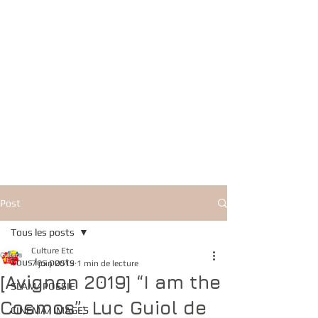
Post
Tous les posts
Culture Etc
Tous les posts
7 juin 2019
1 min de lecture
[Avignon 2019] “I am the
SLAM/ POESIE
Cosmos”: Luc Guiol de
CINEMA/ IMAGES